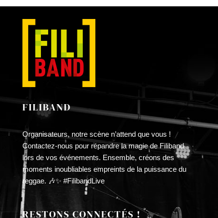
LA
£10.00
PAGE
à
DU
£30.00
PRODUIT
FILIBAND
Organisateurs, notre scène n’attend que vous !
Contactez-nous pour répandre la magie de Filiband
lors de vos événements. Ensemble, créons des
moments inoubliables empreints de la puissance du
reggae. 🎶✨ #FilibandLive
RESTONS CONNECTÉS !