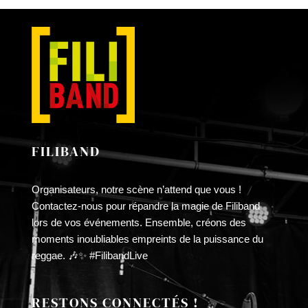
LA
£10.00
PAGE
à
DU
£30.00
PRODUIT
FILIBAND
Organisateurs, notre scène n’attend que vous !
Contactez-nous pour répandre la magie de Filiband
lors de vos événements. Ensemble, créons des
moments inoubliables empreints de la puissance du
reggae. 🎶✨ #FilibandLive
RESTONS CONNECTÉS !