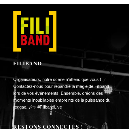
LA
£10.00
PAGE
à
DU
£30.00
PRODUIT
FILIBAND
Organisateurs, notre scène n’attend que vous !
Contactez-nous pour répandre la magie de Filiband
lors de vos événements. Ensemble, créons des
moments inoubliables empreints de la puissance du
reggae. 🎶✨ #FilibandLive
RESTONS CONNECTÉS !