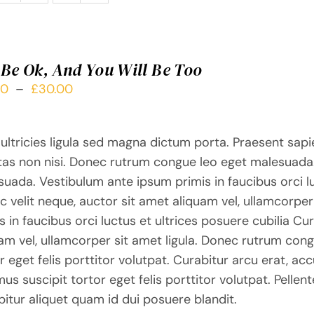
l Be Ok, And You Will Be Too
Plage
00
–
£
30.00
de
prix :
ultricies ligula sed magna dictum porta. Praesent sapi
£10.00
tas non nisi. Donec rutrum congue leo eget malesuada
à
uada. Vestibulum ante ipsum primis in faucibus orci lu
£30.00
 velit neque, auctor sit amet aliquam vel, ullamcorper
s in faucibus orci luctus et ultrices posuere cubilia Cu
am vel, ullamcorper sit amet ligula. Donec rutrum con
r eget felis porttitor volutpat. Curabitur arcu erat, ac
us suscipit tortor eget felis porttitor volutpat. Pellen
itur aliquet quam id dui posuere blandit.