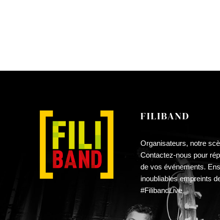
PAGE
DU
PRODUIT
FILIBAND
Organisateurs, notre scè
Contactez-nous pour répa
de vos événements. En
inoubliables empreints d
#FilibandLive