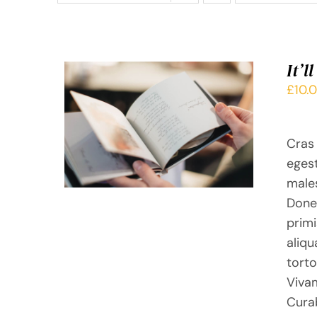
It’l
£
10.
CE
CHOIX DES OPTIONS
/
APERÇU
PRODUIT
Cras 
A
eges
PLUSIEURS
males
VARIATIONS.
Donec
LES
primi
OPTIONS
aliqu
PEUVENT
ÊTRE
torto
CHOISIES
Vivam
SUR
Curab
LA