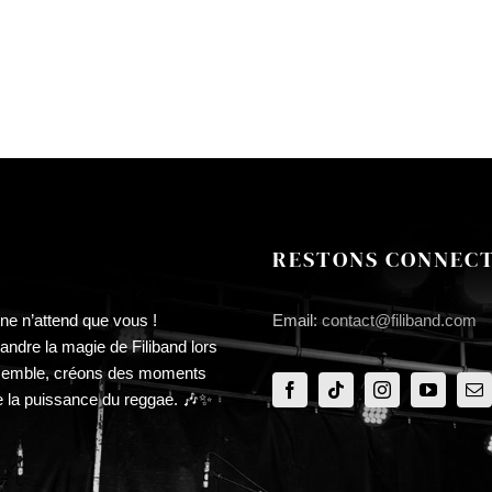
RESTONS CONNECT
ne n’attend que vous !
Email:
contact@filiband.com
ndre la magie de Filiband lors
semble, créons des moments
e la puissance du reggae. 🎶✨