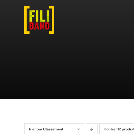
Passer
au
contenu
Trier par
Classement
Montrer
12 produi