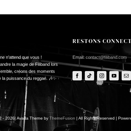
RESTONS CONNECT
ne n’attend que vous !
Email:
contact@filiband.com
ndre la magie de Filiband lors
semble, créons des moments
e la puissance du reggae. 🎶✨
12 - 2026| Avada Theme by
ThemeFusion
| All Rights Reserved | Powe