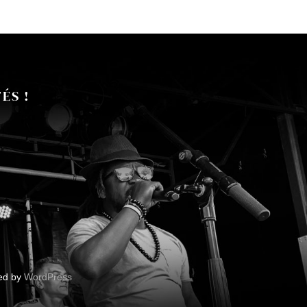
ÉS !
red by
WordPress