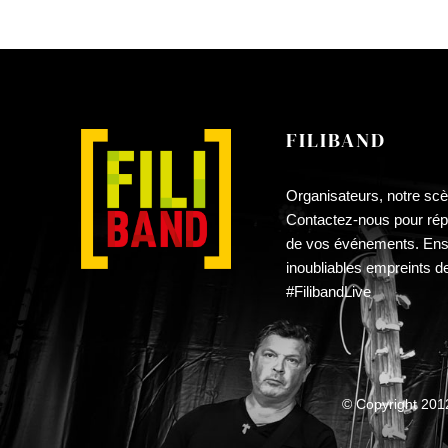
PAGE
à
DU
£30.00
PRODUIT
FILIBAND
Organisateurs, notre scè
Contactez-nous pour répa
de vos événements. En
inoubliables empreints d
#FilibandLive
© Copyright 20