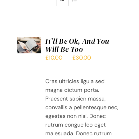
CHOIX
It’ll Be Ok, And You
DES
Will Be Too
OPTIONS
CE
/
Plage
£
10.00
–
£
30.00
PRODUIT
DÉTAILS
de
A
prix :
PLUSIEURS
Cras ultricies ligula sed
£10.00
VARIATIONS.
magna dictum porta.
LES
à
Praesent sapien massa,
OPTIONS
£30.00
PEUVENT
convallis a pellentesque nec,
ÊTRE
egestas non nisi. Donec
CHOISIES
rutrum congue leo eget
SUR
malesuada. Donec rutrum
LA