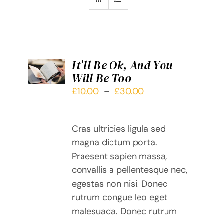
CHOIX
It’ll Be Ok, And You
DES
Will Be Too
OPTIONS
CE
/
Plage
£
10.00
–
£
30.00
PRODUIT
DÉTAILS
de
A
prix :
PLUSIEURS
Cras ultricies ligula sed
£10.00
VARIATIONS.
magna dictum porta.
LES
à
Praesent sapien massa,
OPTIONS
£30.00
PEUVENT
convallis a pellentesque nec,
ÊTRE
egestas non nisi. Donec
CHOISIES
rutrum congue leo eget
SUR
malesuada. Donec rutrum
LA