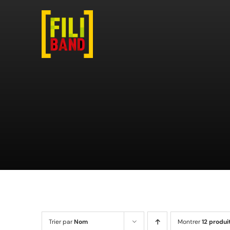
Passer
au
contenu
Trier par
Nom
Montrer
12 produi