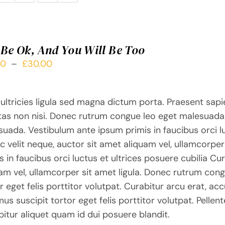
l Be Ok, And You Will Be Too
Plage
00
–
£
30.00
de
prix :
ultricies ligula sed magna dictum porta. Praesent sapi
£10.00
tas non nisi. Donec rutrum congue leo eget malesuada
à
uada. Vestibulum ante ipsum primis in faucibus orci lu
£30.00
 velit neque, auctor sit amet aliquam vel, ullamcorper
s in faucibus orci luctus et ultrices posuere cubilia Cu
am vel, ullamcorper sit amet ligula. Donec rutrum con
r eget felis porttitor volutpat. Curabitur arcu erat, ac
us suscipit tortor eget felis porttitor volutpat. Pellen
itur aliquet quam id dui posuere blandit.