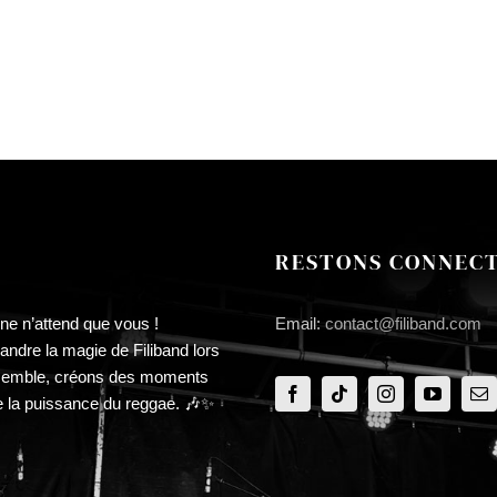
RESTONS CONNECT
ne n’attend que vous !
Email:
contact@filiband.com
ndre la magie de Filiband lors
semble, créons des moments
e la puissance du reggae. 🎶✨