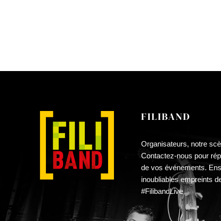
PAGE
DU
PRODUIT
FILIBAND
Organisateurs, notre scè
Contactez-nous pour répa
de vos événements. En
inoubliables empreints d
#FilibandLive