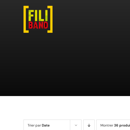
Passer
au
contenu
Trier par
Date
Montrer
36 produ