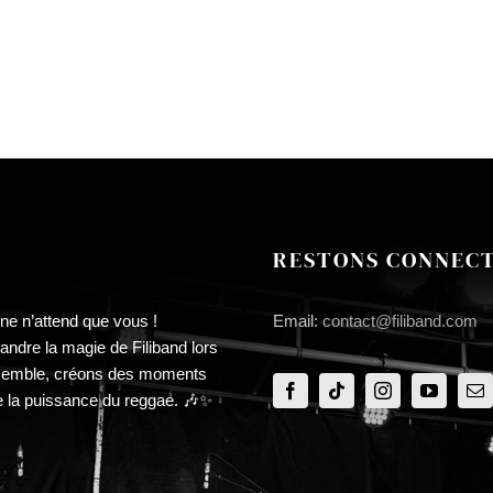
RESTONS CONNECT
ne n’attend que vous !
Email:
contact@filiband.com
ndre la magie de Filiband lors
semble, créons des moments
e la puissance du reggae. 🎶✨