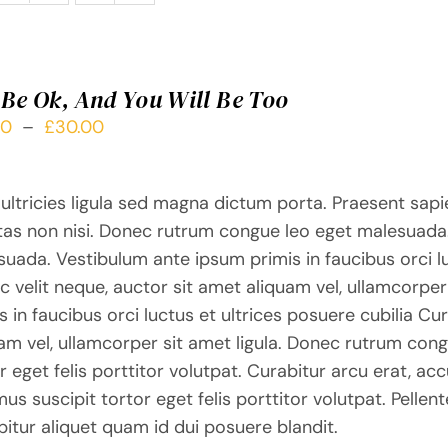
l Be Ok, And You Will Be Too
Plage
00
–
£
30.00
de
prix :
ultricies ligula sed magna dictum porta. Praesent sapi
£10.00
tas non nisi. Donec rutrum congue leo eget malesuada
à
uada. Vestibulum ante ipsum primis in faucibus orci lu
£30.00
 velit neque, auctor sit amet aliquam vel, ullamcorper
s in faucibus orci luctus et ultrices posuere cubilia Cu
am vel, ullamcorper sit amet ligula. Donec rutrum con
r eget felis porttitor volutpat. Curabitur arcu erat, ac
us suscipit tortor eget felis porttitor volutpat. Pellen
itur aliquet quam id dui posuere blandit.