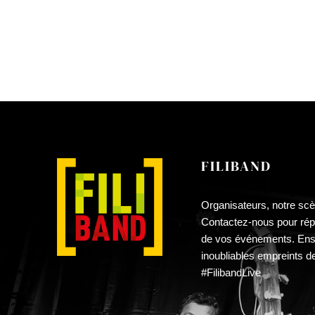
PAGE
DU
PRODUIT
FILIBAND
Organisateurs, notre scè
Contactez-nous pour répa
de vos événements. En
inoubliables empreints d
#FilibandLive