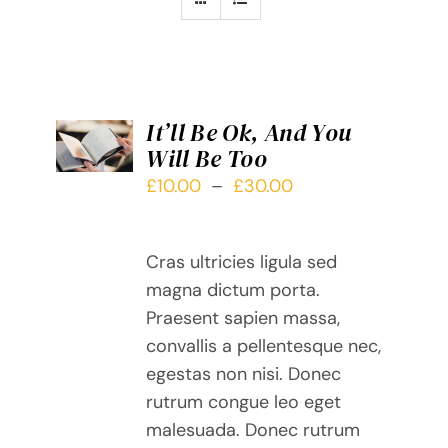
CHOIX
It’ll Be Ok, And You
DES
Will Be Too
OPTIONS
CE
/
Plage
£
10.00
–
£
30.00
PRODUIT
DÉTAILS
de
A
prix :
PLUSIEURS
Cras ultricies ligula sed
£10.00
VARIATIONS.
magna dictum porta.
LES
à
Praesent sapien massa,
OPTIONS
£30.00
PEUVENT
convallis a pellentesque nec,
ÊTRE
egestas non nisi. Donec
CHOISIES
rutrum congue leo eget
SUR
malesuada. Donec rutrum
LA