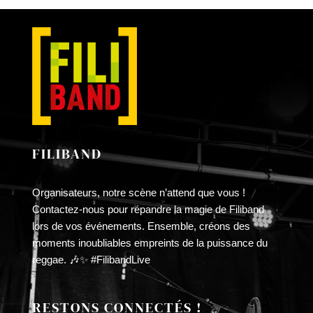
LA
£10.00
PAGE
à
DU
£30.00
PRODUIT
FILIBAND
Organisateurs, notre scène n’attend que vous !
Contactez-nous pour répandre la magie de Filiband
lors de vos événements. Ensemble, créons des
moments inoubliables empreints de la puissance du
reggae. 🎶✨ #FilibandLive
RESTONS CONNECTÉS !