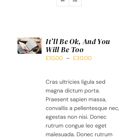
CHOIX
It’ll Be Ok, And You
DES
Will Be Too
OPTIONS
CE
/
Plage
£
10.00
–
£
30.00
PRODUIT
DÉTAILS
de
A
prix :
PLUSIEURS
Cras ultricies ligula sed
£10.00
VARIATIONS.
magna dictum porta.
LES
à
Praesent sapien massa,
OPTIONS
£30.00
PEUVENT
convallis a pellentesque nec,
ÊTRE
egestas non nisi. Donec
CHOISIES
rutrum congue leo eget
SUR
malesuada. Donec rutrum
LA