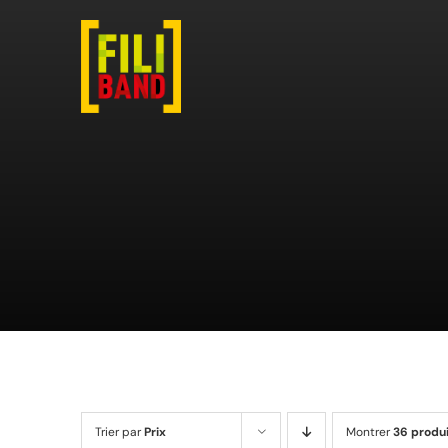
Passer
au
contenu
Trier par
Prix
Montrer
36 produ