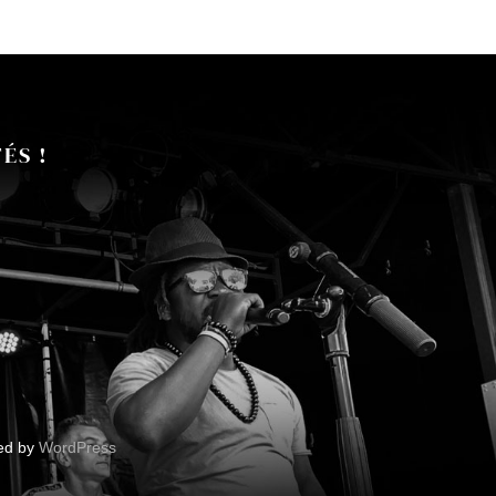
ÉS !
red by
WordPress