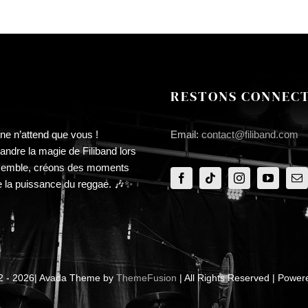
RESTONS CONNECT
ne n’attend que vous !
Email:
contact@filiband.com
ndre la magie de Filiband lors
semble, créons des moments
e la puissance du reggae. 🎶✨
12 - 2026| Avada Theme by
ThemeFusion
| All Rights Reserved | Powe