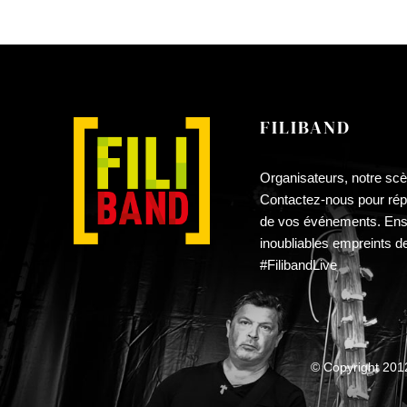
PAGE
à
DU
£30.00
PRODUIT
FILIBAND
Organisateurs, notre scè
Contactez-nous pour répa
de vos événements. En
inoubliables empreints d
#FilibandLive
© Copyright 20