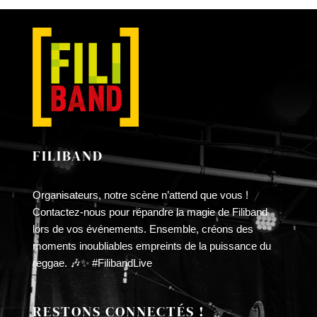
LA
£10.00
PAGE
à
DU
£30.00
PRODUIT
FILIBAND
Organisateurs, notre scène n’attend que vous !
Contactez-nous pour répandre la magie de Filiband
lors de vos événements. Ensemble, créons des
moments inoubliables empreints de la puissance du
reggae. 🎶✨ #FilibandLive
RESTONS CONNECTÉS !