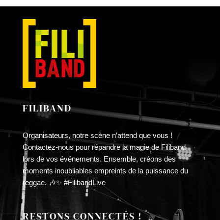
LA
£10.00
PAGE
à
DU
£30.00
PRODUIT
FILIBAND
Organisateurs, notre scène n’attend que vous !
Contactez-nous pour répandre la magie de Filiband
lors de vos événements. Ensemble, créons des
moments inoubliables empreints de la puissance du
reggae. 🎶✨ #FilibandLive
RESTONS CONNECTÉS !