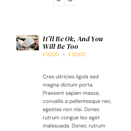
CHOIX
It’ll Be Ok, And You
DES
Will Be Too
OPTIONS
CE
/
Plage
£
10.00
–
£
30.00
PRODUIT
DÉTAILS
de
A
prix :
PLUSIEURS
Cras ultricies ligula sed
£10.00
VARIATIONS.
magna dictum porta.
LES
à
Praesent sapien massa,
OPTIONS
£30.00
PEUVENT
convallis a pellentesque nec,
ÊTRE
egestas non nisi. Donec
CHOISIES
rutrum congue leo eget
SUR
malesuada. Donec rutrum
LA